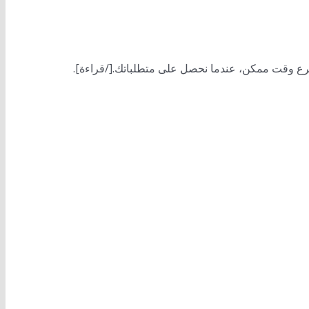
سرع وقت ممكن، عندما نحصل على متطلباتك.[/قراءة].