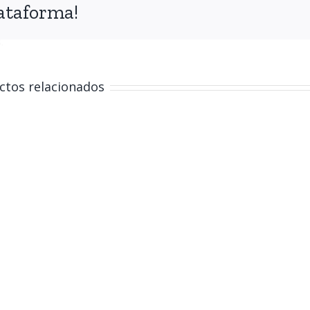
ar
ataforma!
.
ctos relacionados