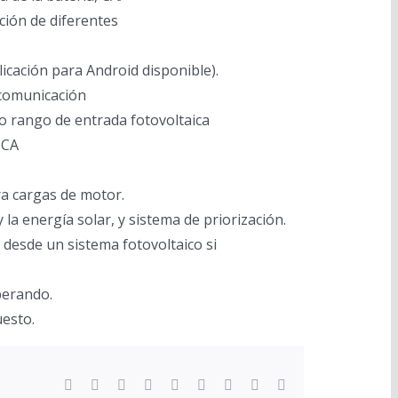
ción de diferentes
icación para Android disponible).
 comunicación
lio rango de entrada fotovoltaica
 CA
ra cargas de motor.
la energía solar, y sistema de priorización.
o desde un sistema fotovoltaico si
perando.
uesto.
Facebook
Twitter
LinkedIn
Reddit
WhatsApp
Tumblr
Pinterest
Vk
Xing