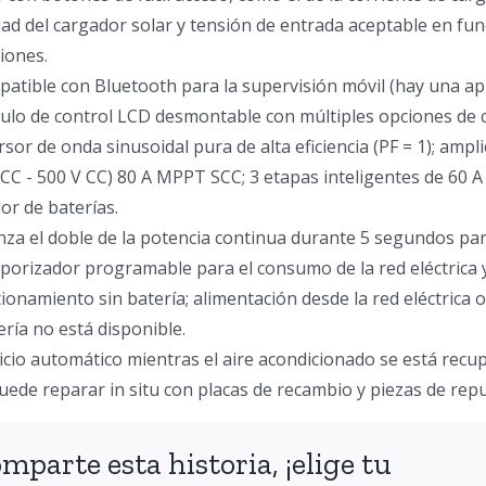
dad del cargador solar y tensión de entrada aceptable en fun
ciones.
patible con Bluetooth para la supervisión móvil (hay una apl
ulo de control LCD desmontable con múltiples opciones de
ersor de onda sinusoidal pura de alta eficiencia (PF = 1); amp
 CC - 500 V CC) 80 A MPPT SCC; 3 etapas inteligentes de 60 A
or de baterías.
anza el doble de la potencia continua durante 5 segundos pa
porizador programable para el consumo de la red eléctrica y 
cionamiento sin batería; alimentación desde la red eléctrica 
ería no está disponible.
nicio automático mientras el aire acondicionado se está recu
puede reparar in situ con placas de recambio y piezas de rep
ión
mparte esta historia, ¡elige tu