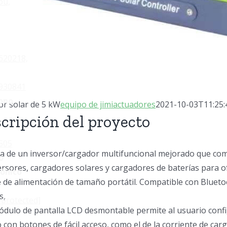
ou,
620218,
930841
ono
or solar de 5 kW
equipo de jimiactuadores
2021-10-03T11:25:
cripción del proyecto
505
ta de un inversor/cargador multifuncional mejorado que com
o
ersores, cargadores solares y cargadores de baterías para 
rónico
 de alimentación de tamaño portátil. Compatible con Bluetoo
s,
 protected]
ódulo de pantalla LCD desmontable permite al usuario confi
con botones de fácil acceso, como el de la corriente de carga