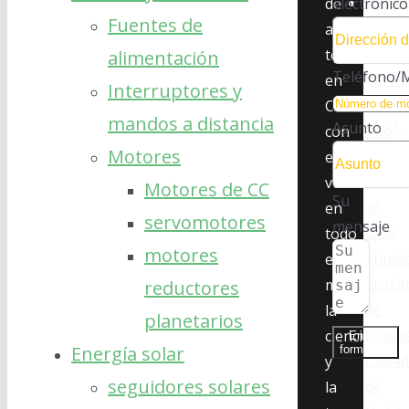
Direc
de
electrónico
Fuentes de
:
Sala
alta
309,
tecnología
alimentación
Teléfono/M
edifici
en
Interruptores y
C,
China,
mandos a distancia
Asunto
8ª-6ª,
con
Motores
zona
el
Unión
verde
Motores de CC
Su
36,
en
servomotores
mensaje
calle
todo
motores
Shuik
el
distrit
mundo,
reductores
de
la
planetarios
Huich
ciencia
Enviar
Energía solar
formulario
ciuda
y
seguidores solares
de
la