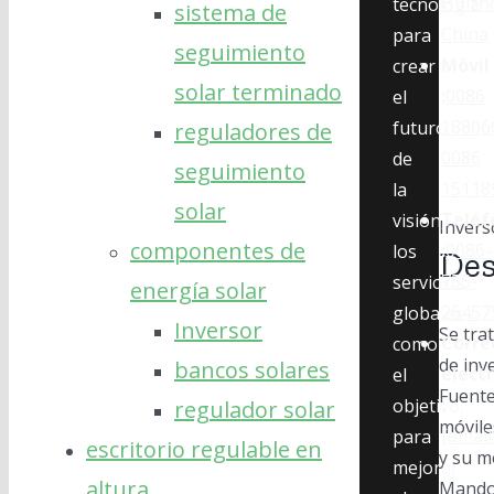
Huizh
tecnología
sistema de
China
para
seguimiento
Móvil
crear
solar terminado
:
0086
el
18806
futuro
reguladores de
0086
de
seguimiento
15118
la
solar
Teléf
visión,
Invers
componentes de
:
0086-
los
Des
755-
servicios
energía solar
26457
globales
Inversor
Se tra
Corre
como
de inv
bancos solares
elect
el
Fuente
:
objetivo,
regulador solar
móvile
[email
para
escritorio regulable en
y su m
mejorar
altura
Mando 