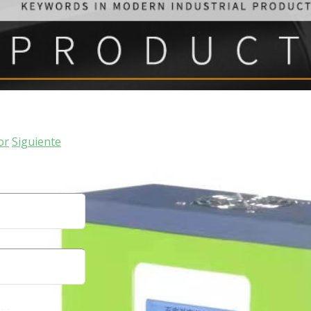
or
Siguiente
n
RSE
e
ACTO