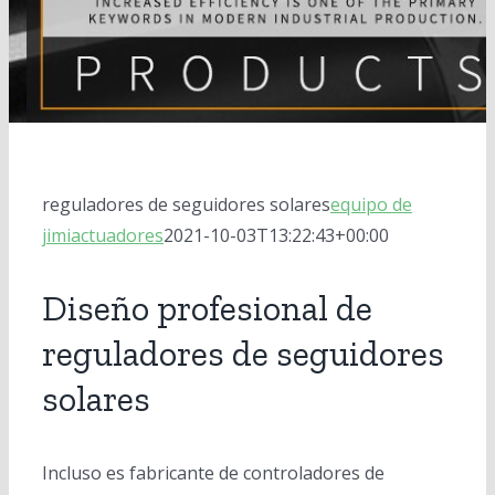
cilindros eléctricos
Seguidores solares
mecanismos de giro
sistema de seguimiento solar terminado
Movimientos lineales
Bancos solares
Motores
reguladores de seguidores solares
Inversores de conexión a red
Motores de CC
Mesas regulables en altura
reguladores de seguidores solares
equipo de
jimiactuadores
2021-10-03T13:22:43+00:00
Reguladores solares
Servomotores
Diseño profesional de
Caja de engranajes planetarios
reguladores de seguidores
solares
Incluso es fabricante de controladores de