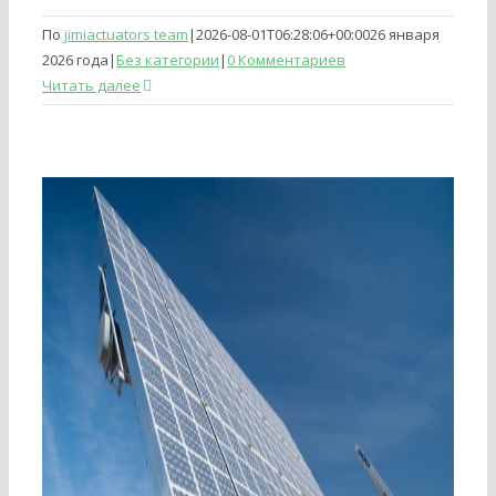
По
jimiactuators team
|
2026-08-01T06:28:06+00:00
26 января
2026 года
|
Без категории
|
0 Комментариев
Читать далее
о