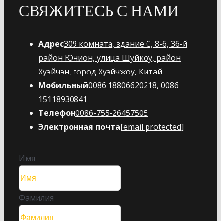
СВЯЖИТЕСЬ С НАМИ
Адрес
309 комната, здание C, 8-6, 36-й
район Юнион, улица Шуйкоу, район
Хуэйчэн, город Хуэйчжоу, Китай
Мобильный
0086 18806620218, 0086
15118930841
Телефон
0086-755-26457505
Электронная почта
[email protected]
Имя
Фамилия