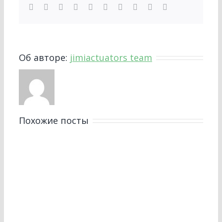
Facebook
Twitter
LinkedIn
Reddit
WhatsApp
Tumblr
Pinterest
Vk
Синь
Электронная
почта
Об авторе:
jimiactuators team
Похожие посты