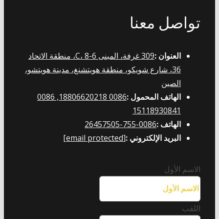
تواصل معنا
العنوان :
309 غرفة، المبنى C، 8-6، منطقة الاتحاد
36، شارع شويكو، منطقة هويتشنغ، مدينة هويتشو،
الصين
الهاتف المحمول :
0086 18806620218, 0086
15118930841
الهاتف :
0086-755-26457505
البريد الإلكتروني :
[email protected]
الاسم الأول
اللقب