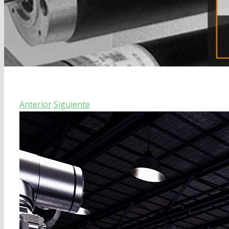
Anterior
Siguiente
Ver
imagen
más
grande