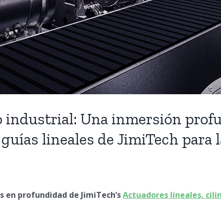
 industrial: Una inmersión prof
 y guías lineales de JimiTech para
is en profundidad de JimiTech’s
Actuadores lineales, cili