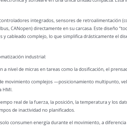
 electrónica y software en una única unidad compacta. Esta 
 controladores integrados, sensores de retroalimentación (c
us, CANopen) directamente en su carcasa. Este diseño “tod
 y cableado complejo, lo que simplifica drásticamente el di
atización industrial:
 a nivel de micras en tareas como la dosificación, el prensad
 de movimiento complejos —posicionamiento multipunto, vel
a HMI.
empo real de la fuerza, la posición, la temperatura y los da
mpos de inactividad no planificados.
 solo consumen energía durante el movimiento, a diferencia