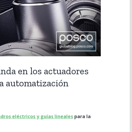
unda en los actuadores
 la automatización
ndros eléctricos y guías lineales
para la