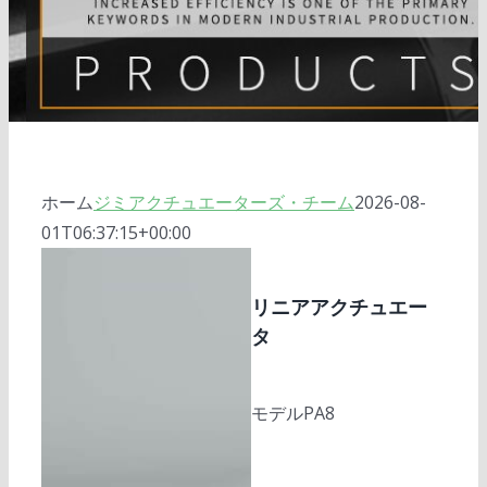
電動シリンダー
ソーラートラッカー
旋回ドライブ
完成したソーラートラッカーシステム
直線運動
ソーラーバンク
モーター
ソーラートラッカーコントローラ
ソーラー・インバータ
DCモーター
高さ調節可能なデスク
ホーム
ジミアクチュエーターズ・チーム
2026-08-
01T06:37:15+00:00
ソーラーコントローラー
サーボモーター
遊星ギアボックス
リニアアクチュエー
タ
モデルPA8