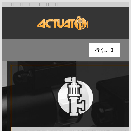
コ
ン
テ
ン
ツ
へ
行く...
ス
キ
ホーム
ッ
プ
会社概要
製品
ブログ
リニアモーター
リニアアクチュエータ
お問い合わせ
太陽電池部品