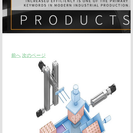
電動シリンダー
ソーラートラッカー
旋回ドライブ
完成したソーラートラッカーシステム
直線運動
ソーラーバンク
モーター
ソーラートラッカーコントローラ
ソーラー・インバータ
DCモーター
高さ調節可能なデスク
前へ
次のページ
大
ソーラーコントローラー
サーボモーター
き
な
遊星ギアボックス
画
像
を
見
る