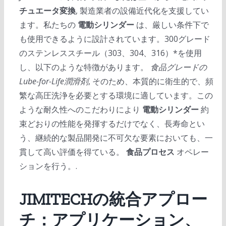
チュエータ変換
, 製造業者の設備近代化を支援してい
ます。私たちの
電動シリンダー
は、厳しい条件下で
も使用できるように設計されています。300グレード
のステンレススチール（303、304、316）*を使用
し、以下のような特徴があります。
食品グレードの
Lube-for-Life潤滑剤
, そのため、本質的に衛生的で、頻
繁な高圧洗浄を必要とする環境に適しています。この
ような耐久性へのこだわりにより
電動シリンダー
約
束どおりの性能を発揮するだけでなく、長寿命とい
う、継続的な製品開発に不可欠な要素においても、一
貫して高い評価を得ている。
食品プロセス
オペレー
ションを行う。.
JIMITECHの統合アプロー
チ：アプリケーション、