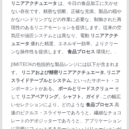
リニアアクチュエータ
は、今日の食品加工に欠かせ
ない存在です。精密な切断、正確な充填、製品の穏や
かなハンドリングなどの作業に必要な、制御された再
現性のあるリニアモーションを提供します。従来の空
気圧や油圧システムとは異なり、電動
リニアアクチ
ュエータ
優れた精度、エネルギー効率、よりクリー
ンな操作性を提供します。
食品プロセス
環境だ。.
JIMITECHの包括的な製品レンジには以下が含まれま
す。
リニアおよび精密リニアアクチュエータ
,
リニア
スライドテーブルとシステム
, といったサポート・コ
ンポーネントがある。
ボールとリードスクリュー
そ
して
リニアベアリング、シャフト、ガイド
. .この幅広
いセレクションにより、どのような
食品プロセス
高
速のピクルス・スライサーであろうと、繊細なチョコ
レートのデポジッターであろうと、アプリケーション
に完璧にフィットするモーション・ソリューションが