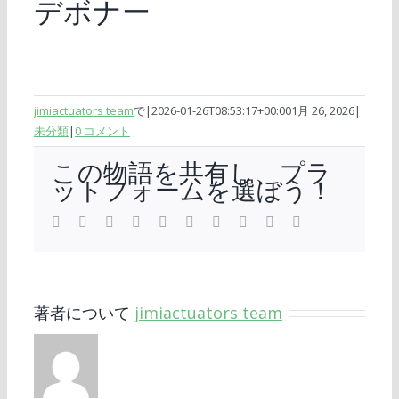
デボナー
jimiactuators team
で
|
2026-01-26T08:53:17+00:00
1月 26, 2026
|
未分類
|
0 コメント
この物語を共有し、プラ
ットフォームを選ぼう！
フ
ツ
LinkedIn
レ
WhatsApp
タ
ピ
Vk
興
電
ェ
イ
ッ
ン
ン
子
イ
ッ
ド
ブ
タ
メ
ス
タ
デ
ラ
レ
ー
ブ
ー
ィ
ー
ス
ル
ッ
ッ
ト
ク
ト
著者について
jimiactuators team