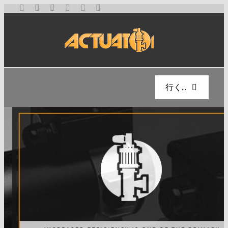
コ
ン
テ
ン
ツ
へ
行く...
ス
キ
ホーム
ッ
プ
会社概要
製品
ブログ
リニアモーター
リニアアクチュエータ
お問い合わせ
太陽電池部品