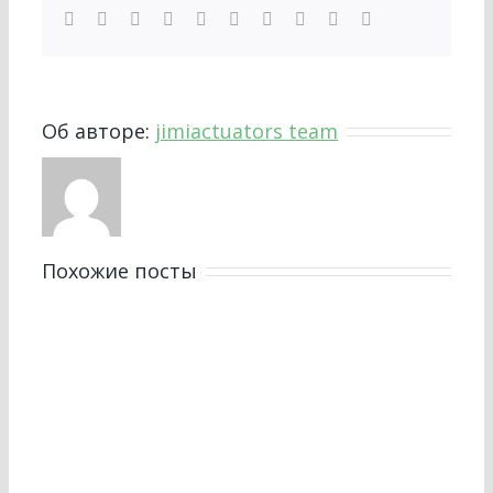
Facebook
Twitter
LinkedIn
Reddit
WhatsApp
Tumblr
Pinterest
Vk
Синь
Электронная
почта
Об авторе:
jimiactuators team
Похожие посты