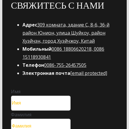
СВЯЖИТЕСЬ С НАМИ
Адрес
309 комната, здание C, 8-6, 36-й
район Юнион, улица Шуйкоу, район
Хуэйчэн, город Хуэйчжоу, Китай
Мобильный
0086 18806620218, 0086
15118930841
Телефон
0086-755-26457505
Электронная почта
[email protected]
Имя
Фамилия